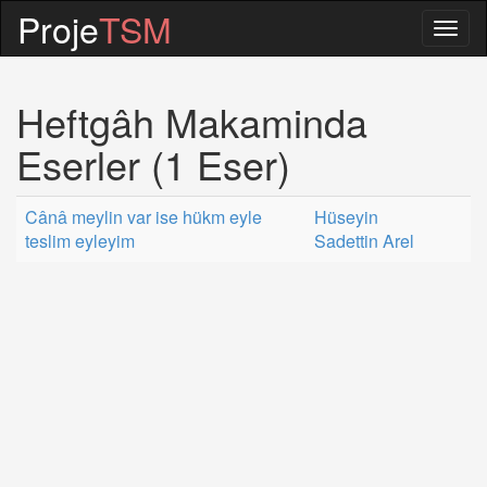
Proje
TSM
Togg
navig
Heftgâh Makaminda
Eserler (1 Eser)
Cânâ meylin var ise hükm eyle
Hüseyin
teslim eyleyim
Sadettin Arel