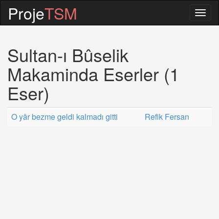
Proje
TSM
Togg
navig
Sultan-ı Bûselik
Makaminda Eserler (1
Eser)
O yâr bezme geldi kalmadı gitti
Refik Fersan