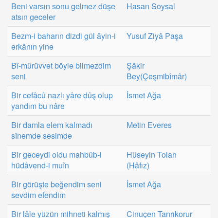
Beni varsın sonu gelmez düşe
Hasan Soysal
atsın geceler
Bezm-i baharın dizdi gül âyin-i
Yusuf Ziyâ Paşa
erkânın yine
Bî-mürüvvet böyle bilmezdim
Şâkir
seni
Bey(Çeşmibîmâr)
Bir cefâcû nazlı yâre dûş olup
İsmet Ağa
yandım bu nâre
Bir damla elem kalmadı
Metin Everes
sînemde sesimde
Bir geceydi oldu mahbûb-i
Hüseyin Tolan
hüdâvend-i muîn
(Hâfız)
Bir görüşte beğendim seni
İsmet Ağa
sevdim efendim
Bir lâle yüzün mihneti kalmış
Cinuçen Tanrıkorur