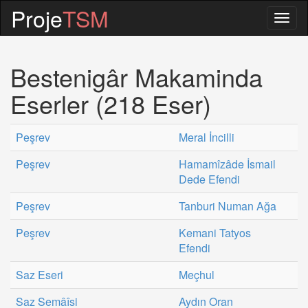
Proje
TSM
Togg
navig
Bestenigâr Makaminda
Eserler (218 Eser)
Peşrev
Meral İncilli
Peşrev
Hamamîzâde İsmail
Dede Efendi
Peşrev
Tanburi Numan Ağa
Peşrev
Kemani Tatyos
Efendi
Saz Eseri
Meçhul
Saz Semâîsi
Aydın Oran