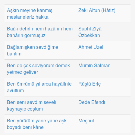
Aşkın meyine kanmış
Zeki Altun (Hâfız)
mestaneleriz hakka
Bağ-ı dehrin hem hazânın hem
Suphi Ziyâ
bahârın görmüşüz
Özbekkan
Bağlamışken sevdiğime
Ahmet Uzel
bahtımı
Ben de çok seviyorum demek
Mümin Salman
yetmez geliver
Ben ömrümü yıllarca hayâlinle
Rüştü Eriç
avuttum
Ben seni sevdim seveli
Dede Efendi
kaynayıp coştum
Ben yürürüm yâne yâne aşk
Meçhul
boyadı beni kâne