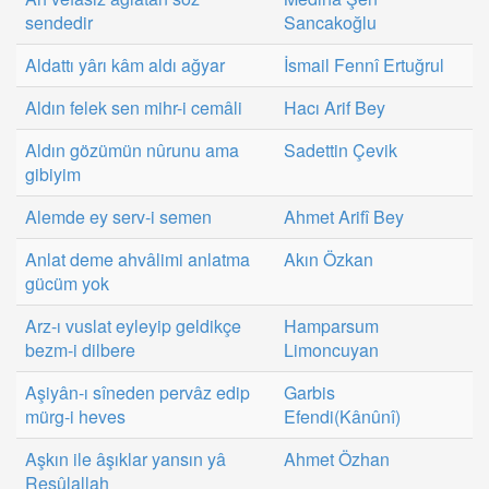
sendedir
Sancakoğlu
Aldattı yârı kâm aldı ağyar
İsmail Fennî Ertuğrul
Aldın felek sen mihr-i cemâli
Hacı Arif Bey
Aldın gözümün nûrunu ama
Sadettin Çevik
gibiyim
Alemde ey serv-i semen
Ahmet Arifî Bey
Anlat deme ahvâlimi anlatma
Akın Özkan
gücüm yok
Arz-ı vuslat eyleyip geldikçe
Hamparsum
bezm-i dilbere
Limoncuyan
Aşiyân-ı sîneden pervâz edip
Garbis
mürg-i heves
Efendi(Kânûnî)
Aşkın ile âşıklar yansın yâ
Ahmet Özhan
Resûlallah