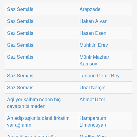
Saz Semâîsi
Arapzade
Saz Semâîsi
Hakan Alvan
Saz Semâîsi
Hasan Esen
Saz Semâîsi
Muhittin Erev
Saz Semâîsi
Münir Mazhar
Kamsoy
Saz Semâîsi
Tanburi Cemil Bey
Saz Semâîsi
Ünal Narçın
Ağlıyor kalbim neden hiç
Ahmet Uzel
cevabın bilmeden
Ah edip aşkınla cânâ firkatim
Hamparsum
var ağlarım
Limoncuyan
Ah vefâsız ağlatan söz
Mediha Şen