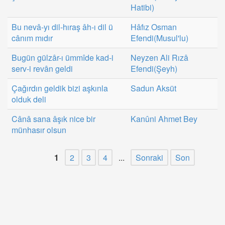
Hatibi)
Bu nevâ-yı dil-hıraş âh-ı dil ü
Hâfız Osman
cânım mıdır
Efendi(Musul'lu)
Bugün gülzâr-ı ümmîde kad-i
Neyzen Ali Rızâ
serv-i revân geldi
Efendi(Şeyh)
Çağırdın geldik bizi aşkınla
Sadun Aksüt
olduk deli
Cânâ sana âşık nice bir
Kanûni Ahmet Bey
münhasır olsun
1
2
3
4
...
Sonraki
Son