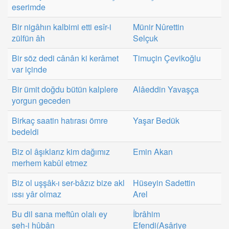
eserimde
Bir nigâhın kalbimi etti esîr-i
Münir Nûrettin
zülfün âh
Selçuk
Bir söz dedi cânân ki kerâmet
Timuçin Çevikoğlu
var içinde
Bir ümit doğdu bütün kalplere
Alâeddin Yavaşça
yorgun geceden
Birkaç saatin hatırası ömre
Yaşar Bedük
bedeldi
Biz ol âşıklarız kim dağımız
Emin Akan
merhem kabûl etmez
Biz ol uşşâk-ı ser-bâzız bize akl
Hüseyin Sadettin
ıssı yâr olmaz
Arel
Bu dil sana meftûn olalı ey
İbrâhim
şeh-i hûbân
Efendi(Asâriye