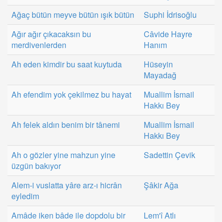
Ağaç bütün meyve bütün ışık bütün
Suphi İdrisoğlu
Ağır ağır çıkacaksın bu
Câvide Hayre
merdivenlerden
Hanım
Ah eden kimdir bu saat kuytuda
Hüseyin
Mayadağ
Ah efendim yok çekilmez bu hayat
Muallim İsmail
Hakkı Bey
Ah felek aldın benim bir tânemi
Muallim İsmail
Hakkı Bey
Ah o gözler yine mahzun yine
Sadettin Çevik
üzgün bakıyor
Alem-i vuslatta yâre arz-ı hicrân
Şâkir Ağa
eyledim
Amâde iken bâde ile dopdolu bir
Lem'î Atlı