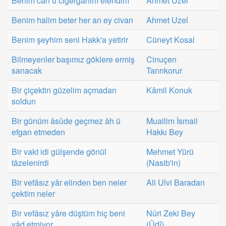
Benim cân ü ciğergâhım efendim
Ahmet Uzel
Benim halim beter her an ey civan
Ahmet Uzel
Benim şeyhim seni Hakk'a yetirir
Cüneyt Kosal
Bilmeyenler başımız göklere ermiş
Cinuçen
sanacak
Tanrıkorur
Bir çiçektin güzelim açmadan
Kâmil Konuk
soldun
Bir günüm âsûde geçmez âh ü
Muallim İsmail
efgan etmeden
Hakkı Bey
Bir vakt idi gülşende gönül
Mehmet Yürü
tâzelenirdi
(Nasib'in)
Bir vefâsız yâr elinden ben neler
Ali Ulvi Baradan
çektim neler
Bir vefâsız yâre düştüm hiç beni
Nûri Zeki Bey
yâd etmiyor
(Ûdî)