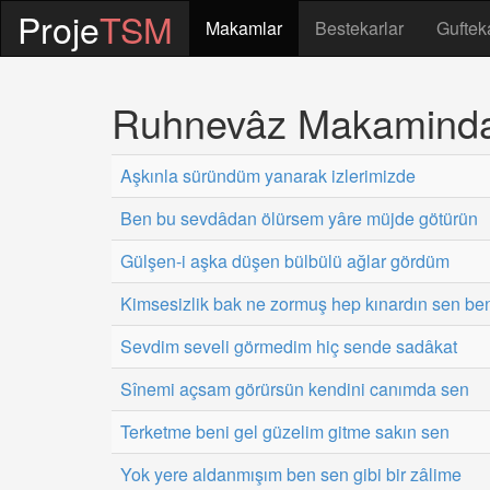
Proje
TSM
Makamlar
Bestekarlar
Guftek
Ruhnevâz Makaminda 
Aşkınla süründüm yanarak izlerimizde
Ben bu sevdâdan ölürsem yâre müjde götürün
Gülşen-i aşka düşen bülbülü ağlar gördüm
Kimsesizlik bak ne zormuş hep kınardın sen be
Sevdim seveli görmedim hiç sende sadâkat
Sînemi açsam görürsün kendini canımda sen
Terketme beni gel güzelim gitme sakın sen
Yok yere aldanmışım ben sen gibi bir zâlime