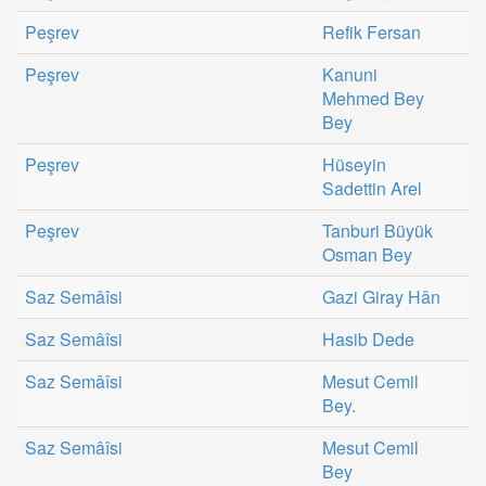
Peşrev
Refik Fersan
Peşrev
Kanuni
Mehmed Bey
Bey
Peşrev
Hüseyin
Sadettin Arel
Peşrev
Tanburi Büyük
Osman Bey
Saz Semâîsi
Gazi Giray Hân
Saz Semâîsi
Hasib Dede
Saz Semâîsi
Mesut Cemil
Bey.
Saz Semâîsi
Mesut Cemil
Bey