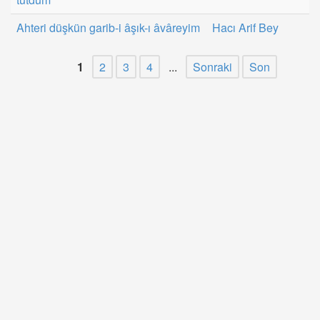
Ahteri düşkün garib-i âşık-ı âvâreyim
Hacı Arif Bey
1
2
3
4
...
Sonraki
Son