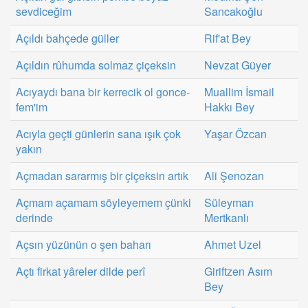
sevdiceğim
Sancakoğlu
Açıldı bahçede güller
Rif'at Bey
Açıldın rûhumda solmaz çiçeksin
Nevzat Güyer
Acıyaydı bana bir kerrecik ol gonce-
Muallim İsmail
fem'im
Hakkı Bey
Acıyla geçti günlerin sana ışık çok
Yaşar Özcan
yakın
Açmadan sararmış bir çiçeksin artık
Ali Şenozan
Açmam açamam söyleyemem çünki
Süleyman
derinde
Mertkanlı
Açsın yüzünün o şen baharı
Ahmet Uzel
Açtı firkat yâreler dilde perî
Giriftzen Asım
Bey