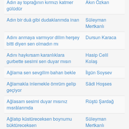
Adın ay toprağının kırmızı katmer
Akın Özkan
gülüdür
Adın bir duâ gibi dudaklarımda inan
Süleyman
Mertkanlı
Adını anmaya varmıyor dilim herşey
Dursun Karaca
bitti diyen sen olmadın mı
Adını haykırsam karanlıklara
Hasip Celil
gurbette sesimi sen duyar mısın
Kolaş
Ağlama sen sevgilim baharı bekle
İlgün Soysev
Ağlamakla inlemekle ömrüm gelip
Sâdi Hoşses
geçiyor
Ağlasam sesimi duyar mısınız
Rüştü Şardağ
mısrâlarımda
Ağlatıp küstüreceksen boynumu
Süleyman
büktüreceksen
Mertkanlı