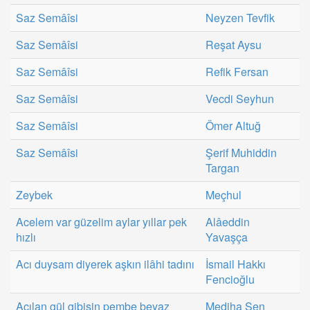
Saz Semâîsi
Neyzen Tevfik
Saz Semâîsi
Reşat Aysu
Saz Semâîsi
Refik Fersan
Saz Semâîsi
Vecdi Seyhun
Saz Semâîsi
Ömer Altuğ
Saz Semâîsi
Şerif Muhiddin
Targan
Zeybek
Meçhul
Acelem var güzelim aylar yıllar pek
Alâeddin
hızlı
Yavaşça
Acı duysam diyerek aşkın ilâhi tadını
İsmail Hakkı
Fencioğlu
Açılan gül gibisin pembe beyaz
Mediha Şen