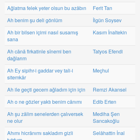
Ağlatma felek yeter olsun bu azâbın
Ferit Tan
Ah benim şu deli gönlüm
İlgün Soysev
Ah bir bilsen içimi nasıl susamış
Kasım İnaltekin
sana
Ah cânâ firkatinle sînemi ben
Tatyos Efendi
dağlarım
Ah Ey sipihr-i gaddar vey tali-i
Meçhul
sitemkâr
Ah ile geçti gecem ağladım için için
Remzi Akansel
Ah o ne gözler yaktı benim cânımı
Edib Erten
Ah şu zâlim senelerden çalıversek
Mediha Şen
ne olur
Sancakoğlu
Ahımı hicrânımı sakladım gizli
Selâhattin İnal
tutdum