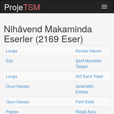
Proje
TSM
Togg
navig
Nihâvend Makaminda
Eserler (2169 Eser)
Longa
Kevser Hanım
Etüt
Şerif Muhiddin
Targan
Longa
Arif Sami Toker
Oyun Havası
Selahattin
Erköse
Oyun Havası
Ferit Sıdal
Peşrev
Reşat Aysu