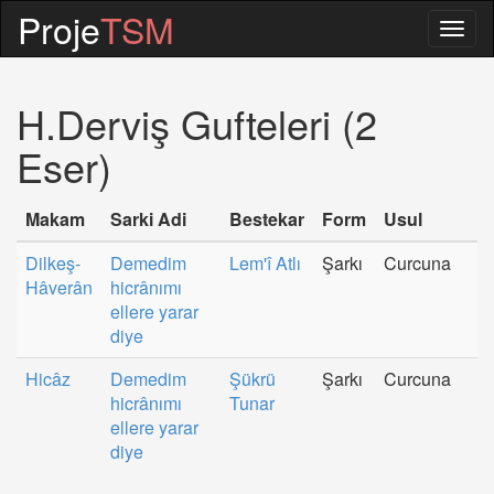
Proje
TSM
Togg
navig
H.Derviş Gufteleri (2
Eser)
Makam
Sarki Adi
Bestekar
Form
Usul
Dilkeş-
Demedim
Lem'î Atlı
Şarkı
Curcuna
Hâverân
hicrânımı
ellere yarar
diye
Hicâz
Demedim
Şükrü
Şarkı
Curcuna
hicrânımı
Tunar
ellere yarar
diye