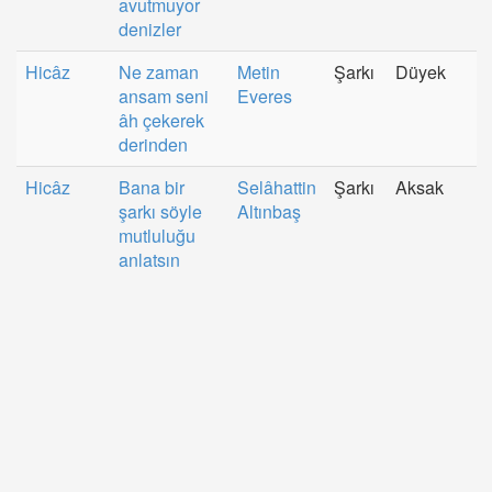
avutmuyor
denizler
Hicâz
Ne zaman
Metin
Şarkı
Düyek
ansam seni
Everes
âh çekerek
derinden
Hicâz
Bana bir
Selâhattin
Şarkı
Aksak
şarkı söyle
Altınbaş
mutluluğu
anlatsın