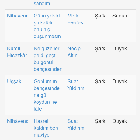
sandım
Nihâvend
Günü yok ki
Metin
Şarkı
Semâî
şu kalbin
Everes
onu hiç
düşünmesin
Kürdîlî
Ne güzeller
Necip
Şarkı
Düyek
Hicazkâr
geldi geçti
Altın
bu gönül
bahçesinden
Uşşak
Gönlümün
Suat
Şarkı
Düyek
bahçesinde
Yıldırım
ne gül
koydun ne
lâle
Nihâvend
Hasret
Suat
Şarkı
Düyek
kaldım ben
Yıldırım
mâviye