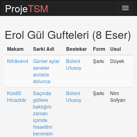
Proje
TSM
Togg
navig
Erol Gül Gufteleri (8 Eser)
Makam
Sarki Adi
Bestekar
Form
Usul
Nihâvend
Günler aylar
Bülent
Şarkı
Düyek
seneler
Ulusoy
acılarla
dolunca
Kürdîlî
Saçında
Bülent
Şarkı
Nim
Hicazkâr
güllere
Ulusoy
Sofyan
baktığım
zaman
içimde
hissettim
benimsin