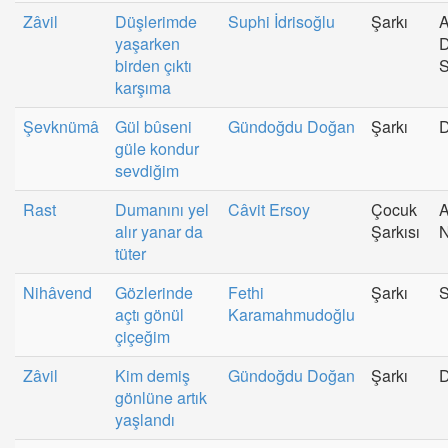
Zâvil
Düşlerimde
Suphi İdrisoğlu
Şarkı
A
yaşarken
D
birden çıktı
karşıma
Şevknümâ
Gül bûseni
Gündoğdu Doğan
Şarkı
güle kondur
sevdiğim
Rast
Dumanını yel
Câvit Ersoy
Çocuk
A
alır yanar da
Şarkısı
N
tüter
Nihâvend
Gözlerinde
Fethi
Şarkı
S
açtı gönül
Karamahmudoğlu
çiçeğim
Zâvil
Kim demiş
Gündoğdu Doğan
Şarkı
gönlüne artık
yaşlandı