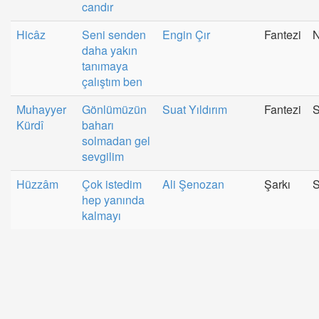
candır
Hicâz
Seni senden
Engin Çır
Fantezi
N
daha yakın
tanımaya
çalıştım ben
Muhayyer
Gönlümüzün
Suat Yıldırım
Fantezi
S
Kürdî
baharı
solmadan gel
sevgilim
Hüzzâm
Çok istedim
Ali Şenozan
Şarkı
S
hep yanında
kalmayı