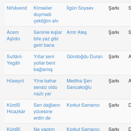
Nihâvend
Kimseler
İlgün Soysev
Şarkı
S
duymadı
çektiğim ahı
Acem
Seninle kışlar
Amir Ateş
Şarkı
S
Aşîrân
bile yaz gibi
gelir bana
Sultânî-
Yıllar seni
Gündoğdu Duran
Şarkı
A
Yegâh
yollar beni
bağlamış
Hüseynî
Yine bahar
Mediha Şen
Şarkı
A
sensiz oldu
Sancakoğlu
nazlı yar
Kürdîlî
Sen dağların
Korkut Samancı
Şarkı
Hicazkâr
yücesine
erdin de
Kürdîlî
Ne yaptım
Korkut Samancı
Şarkı