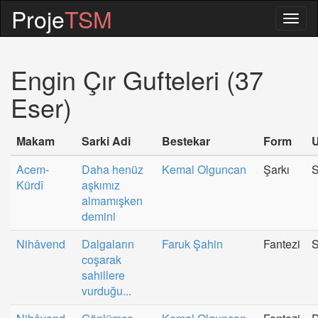
Proje
TSM
Togg
navig
Engin Çır Gufteleri (37
Eser)
Makam
Sarki Adi
Bestekar
Form
U
Acem-
Daha henüz
Kemal Olguncan
Şarkı
Kürdî
aşkımız
almamışken
demini
Nihâvend
Dalgaların
Faruk Şahin
Fantezi
S
coşarak
sahillere
vurduğu...