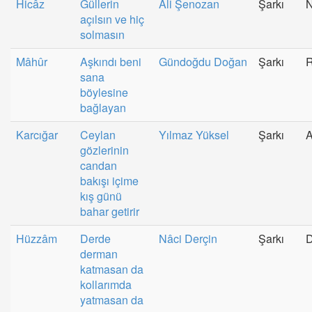
Hicâz
Güllerin
Ali Şenozan
Şarkı
N
açılsın ve hiç
solmasın
Mâhûr
Aşkındı beni
Gündoğdu Doğan
Şarkı
R
sana
böylesine
bağlayan
Karcığar
Ceylan
Yılmaz Yüksel
Şarkı
A
gözlerinin
candan
bakışı içime
kış günü
bahar getirir
Hüzzâm
Derde
Nâci Derçin
Şarkı
D
derman
katmasan da
kollarımda
yatmasan da