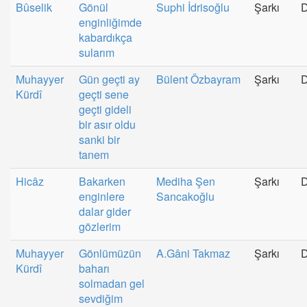
Bûselik
Gönül
Suphi İdrisoğlu
Şarkı
enginliğimde
kabardıkça
sularım
Muhayyer
Gün geçti ay
Bülent Özbayram
Şarkı
Kürdî
geçti sene
geçti gideli
bir asır oldu
sanki bir
tanem
Hicâz
Bakarken
Mediha Şen
Şarkı
enginlere
Sancakoğlu
dalar gider
gözlerim
Muhayyer
Gönlümüzün
A.Gâni Takmaz
Şarkı
Kürdî
baharı
solmadan gel
sevdiğim