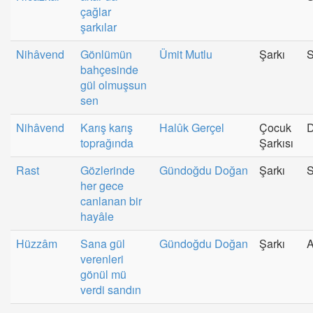
çağlar
şarkılar
Nihâvend
Gönlümün
Ümit Mutlu
Şarkı
S
bahçesinde
gül olmuşsun
sen
Nihâvend
Karış karış
Halûk Gerçel
Çocuk
toprağında
Şarkısı
Rast
Gözlerinde
Gündoğdu Doğan
Şarkı
her gece
canlanan bir
hayâle
Hüzzâm
Sana gül
Gündoğdu Doğan
Şarkı
A
verenleri
gönül mü
verdi sandın