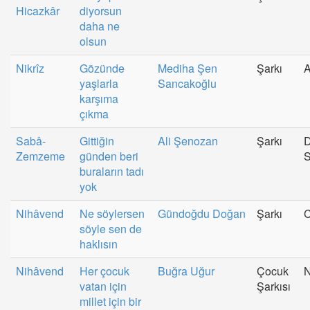
Hicazkâr
diyorsun
daha ne
olsun
Nikrîz
Gözünde
Mediha Şen
Şarkı
A
yaşlarla
Sancakoğlu
karşıma
çıkma
Sabâ-
Gittiğin
Ali Şenozan
Şarkı
D
Zemzeme
günden beri
S
buraların tadı
yok
Nihâvend
Ne söylersen
Gündoğdu Doğan
Şarkı
C
söyle sen de
haklısın
Nihâvend
Her çocuk
Buğra Uğur
Çocuk
N
vatan için
Şarkısı
millet için bir