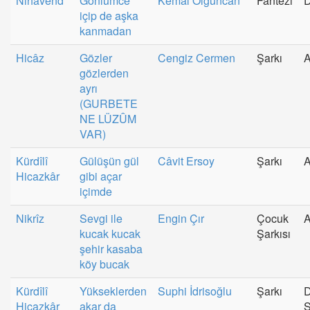
Nihâvend
Gönlümce
Kemal Olguncan
Fantezi
içip de aşka
kanmadan
Hicâz
Gözler
Cengiz Cermen
Şarkı
A
gözlerden
ayrı
(GURBETE
NE LÜZÛM
VAR)
Kürdîlî
Gülüşün gül
Câvit Ersoy
Şarkı
A
Hicazkâr
gibi açar
içimde
Nikrîz
Sevgi ile
Engin Çır
Çocuk
A
kucak kucak
Şarkısı
şehir kasaba
köy bucak
Kürdîlî
Yükseklerden
Suphi İdrisoğlu
Şarkı
D
Hicazkâr
akar da
S