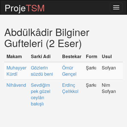
Proje
TSM
Togg
navig
Abdülkâdir Bilginer
Gufteleri (2 Eser)
Makam
Sarki Adi
Bestekar
Form
Usul
Muhayyer
Gözlerin
Ömür
Şarkı
Sofyan
Kürdî
süzdü beni
Gençel
Nihâvend
Sevdiğim
Erdinç
Şarkı
Nim
pek güzel
Çelikkol
Sofyan
ceylân
bakışlı