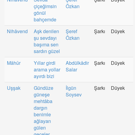
çiçeğimsin
Özkan
gönül
bahçemde
Nihâvend
Aşk denilen
Şeref
Şarkı
Düyek
şu sevdayı
Özkan
başıma sen
sardın güzel
Mâhûr
Yıllar girdi
Abdülkâdir
Şarkı
Düyek
arama yollar
Salar
ayırdı bizi
Uşşak
Gündüze
İlgün
Şarkı
Düyek
güneşe
Soysev
mehtâba
dargın
benimle
ağlayan
gülen
geceler