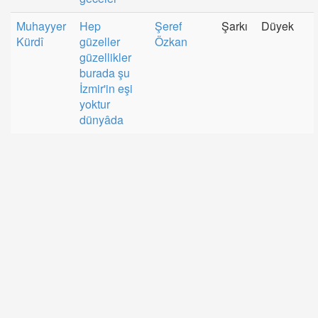
Muhayyer
Hep
Şeref
Şarkı
Düyek
Kürdî
güzeller
Özkan
güzellikler
burada şu
İzmir'in eşi
yoktur
dünyâda