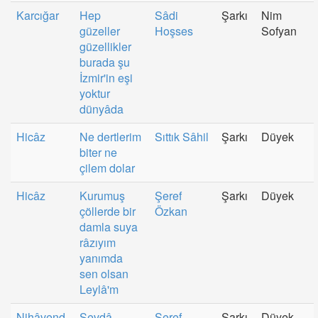
Karcığar
Hep
Sâdi
Şarkı
Nim
güzeller
Hoşses
Sofyan
güzellikler
burada şu
İzmir'in eşi
yoktur
dünyâda
Hicâz
Ne dertlerim
Sıttık Sâhil
Şarkı
Düyek
biter ne
çilem dolar
Hicâz
Kurumuş
Şeref
Şarkı
Düyek
çöllerde bir
Özkan
damla suya
râzıyım
yanımda
sen olsan
Leylâ'm
Nihâvend
Sevdâ
Şeref
Şarkı
Düyek