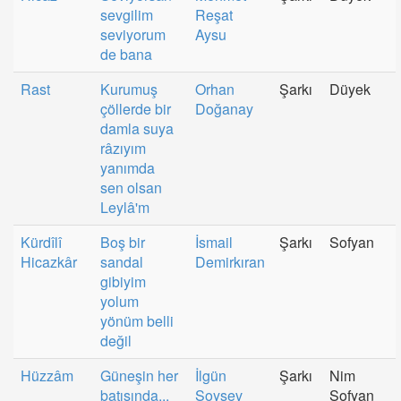
sevgilim
Reşat
seviyorum
Aysu
de bana
Rast
Kurumuş
Orhan
Şarkı
Düyek
çöllerde bir
Doğanay
damla suya
râzıyım
yanımda
sen olsan
Leylâ'm
Kürdîlî
Boş bir
İsmail
Şarkı
Sofyan
Hicazkâr
sandal
Demirkıran
gibiyim
yolum
yönüm belli
değil
Hüzzâm
Güneşin her
İlgün
Şarkı
Nim
batışında...
Soysev
Sofyan