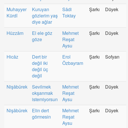
Muhayyer
Kuruyan
Sâdi
Şarkı
Düyek
Kürdî
gözlerim yaş
Toktay
diye ağlar
Hüzzâm
El ele göz
Mehmet
Şarkı
Düyek
göze
Reşat
Aysu
Hicâz
Dert bir
Erol
Şarkı
Sofyan
değil iki
Özbayram
değil üç
değil
Nişâbûrek
Sevilmek
Mehmet
Şarkı
Düyek
okşanmak
Reşat
istemiyorsun
Aysu
Nişâbûrek
Elin dert
Mehmet
Şarkı
Düyek
görmesin
Reşat
Aysu