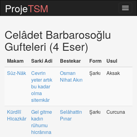
Proje
TSM
Togg
navig
Celâdet Barbarosoğlu
Gufteleri (4 Eser)
Makam
Sarki Adi
Bestekar
Form
Usul
Sûz-Nâk
Cevrin
Osman
Şarkı
Aksak
yeter artık
Nihat Akın
bu kadar
olma
sitemkâr
Kürdîlî
Gel gitme
Selâhattin
Şarkı
Curcuna
Hicazkâr
kadın
Pınar
rûhumu
hicrânına