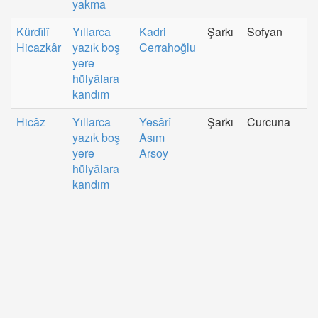
yakma
Kürdîlî
Yıllarca
Kadri
Şarkı
Sofyan
Hicazkâr
yazık boş
Cerrahoğlu
yere
hülyâlara
kandım
Hicâz
Yıllarca
Yesârî
Şarkı
Curcuna
yazık boş
Asım
yere
Arsoy
hülyâlara
kandım