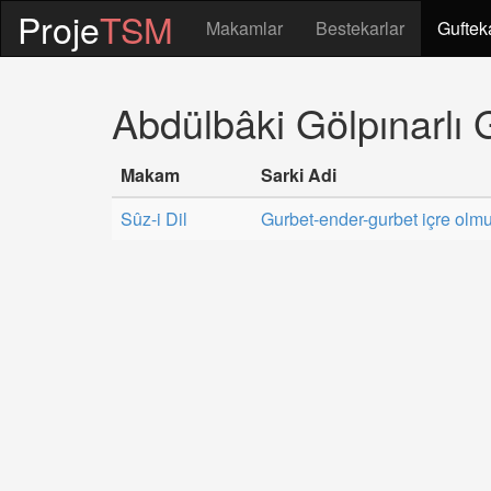
Proje
TSM
Makamlar
Bestekarlar
Guftek
Abdülbâki Gölpınarlı G
Makam
Sarki Adi
Sûz-i Dil
Gurbet-ender-gurbet içre olm