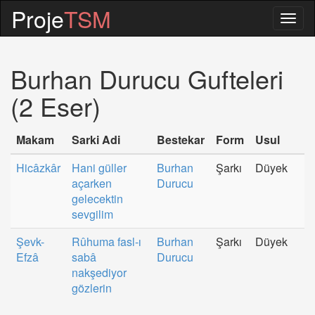
Proje
TSM
Togg
navig
Burhan Durucu Gufteleri
(2 Eser)
Makam
Sarki Adi
Bestekar
Form
Usul
Hicâzkâr
Hani güller
Burhan
Şarkı
Düyek
açarken
Durucu
gelecektin
sevgilim
Şevk-
Rûhuma fasl-ı
Burhan
Şarkı
Düyek
Efzâ
sabâ
Durucu
nakşediyor
gözlerin