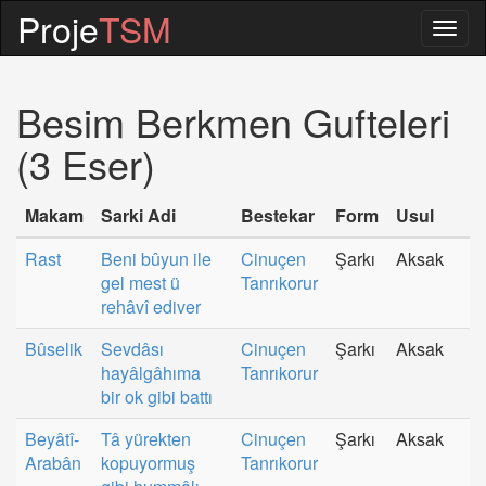
Proje
TSM
Togg
navig
Besim Berkmen Gufteleri
(3 Eser)
Makam
Sarki Adi
Bestekar
Form
Usul
Rast
Beni bûyun ile
Cinuçen
Şarkı
Aksak
gel mest ü
Tanrıkorur
rehâvî ediver
Bûselik
Sevdâsı
Cinuçen
Şarkı
Aksak
hayâlgâhıma
Tanrıkorur
bir ok gibi battı
Beyâtî-
Tâ yürekten
Cinuçen
Şarkı
Aksak
Arabân
kopuyormuş
Tanrıkorur