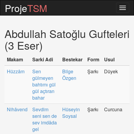
Proje
TSM
Togg
navig
Abdullah Satoğlu Gufteleri
(3 Eser)
Makam
Sarki Adi
Bestekar
Form
Usul
Hüzzâm
Sen
Bilge
Şarkı
Düyek
gülmeyen
Özgen
bahtımı gül
gül açtıran
bahar
Nihâvend
Sevdim
Hüseyin
Şarkı
Curcuna
seni sen de
Soysal
sev imdâda
gel