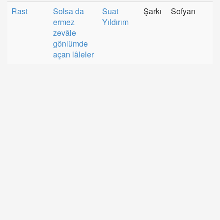
Rast
Solsa da
Suat
Şarkı
Sofyan
ermez
Yıldırım
zevâle
gönlümde
açan lâleler