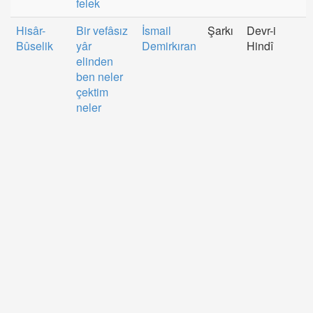
felek
Hisâr-
Bir vefâsız
İsmail
Şarkı
Devr-i
Bûselik
yâr
Demirkıran
Hindî
elinden
ben neler
çektim
neler