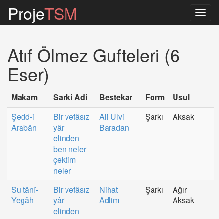
Proje
TSM
Togg
navig
Atıf Ölmez Gufteleri (6
Eser)
Makam
Sarki Adi
Bestekar
Form
Usul
Şedd-i
Bir vefâsız
Ali Ulvi
Şarkı
Aksak
Arabân
yâr
Baradan
elinden
ben neler
çektim
neler
Sultânî-
Bir vefâsız
Nihat
Şarkı
Ağır
Yegâh
yâr
Adlim
Aksak
elinden