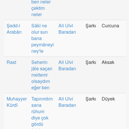
ben neler
çektim
neler
Şedd-i
Sâkî ne
Ali Ulvi
Şarkı
Curcuna
Arabân
olur sun
Baradan
bana
peymâneyi
ney'le
Rast
Seherin
Ali Ulvi
Şarkı
Aksak
jâle saçan
Baradan
meltemi
olsaydım
eğer ben
Muhayyer
Tapınırdım
Ali Ulvi
Şarkı
Düyek
Kürdî
sana
Baradan
rûhum
diye çok
gördü