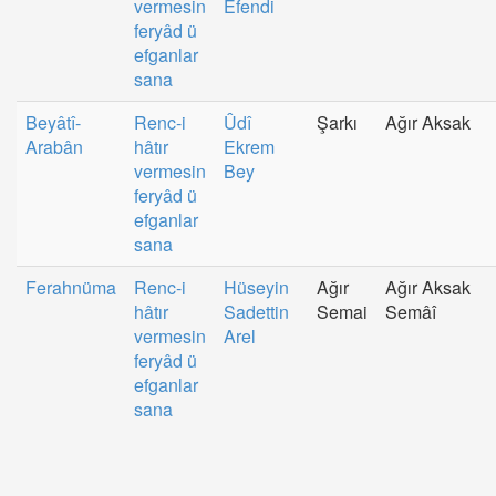
vermesin
Efendi
feryâd ü
efganlar
sana
Beyâtî-
Renc-i
Ûdî
Şarkı
Ağır Aksak
Arabân
hâtır
Ekrem
vermesin
Bey
feryâd ü
efganlar
sana
Ferahnüma
Renc-i
Hüseyin
Ağır
Ağır Aksak
hâtır
Sadettin
Semai
Semâî
vermesin
Arel
feryâd ü
efganlar
sana