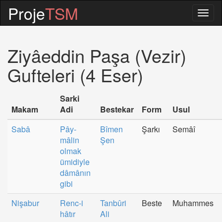
Proje
TSM
Togg
navig
Ziyâeddin Paşa (Vezir)
Gufteleri (4 Eser)
Sarki
Makam
Adi
Bestekar
Form
Usul
Sabâ
Pây-
Bîmen
Şarkı
Semâî
mâlin
Şen
olmak
ümidiyle
dâmânın
gibi
Nişabur
Renc-i
Tanbûri
Beste
Muhammes
hâtır
Ali