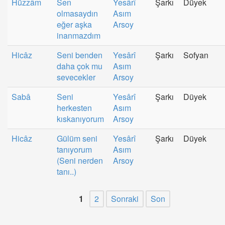
Hüzzâm
Sen
Yesârî
Şarkı
Düyek
olmasaydın
Asım
eğer aşka
Arsoy
inanmazdım
Hicâz
Seni benden
Yesârî
Şarkı
Sofyan
daha çok mu
Asım
sevecekler
Arsoy
Sabâ
Seni
Yesârî
Şarkı
Düyek
herkesten
Asım
kıskanıyorum
Arsoy
Hicâz
Gülüm seni
Yesârî
Şarkı
Düyek
tanıyorum
Asım
(Seni nerden
Arsoy
tanı..)
1
2
Sonraki
Son