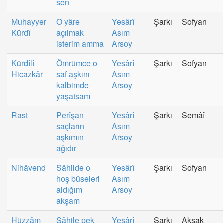
sen
Muhayyer
O yâre
Yesârî
Şarkı
Sofyan
Kürdî
açılmak
Asım
isterim amma
Arsoy
Kürdîlî
Ömrümce o
Yesârî
Şarkı
Sofyan
Hicazkâr
saf aşkını
Asım
kalbimde
Arsoy
yaşatsam
Rast
Perîşan
Yesârî
Şarkı
Semâî
saçların
Asım
aşkımın
Arsoy
ağıdır
Nihâvend
Sâhilde o
Yesârî
Şarkı
Sofyan
hoş bûseleri
Asım
aldığım
Arsoy
akşam
Hüzzâm
Sâhile pek
Yesârî
Şarkı
Aksak