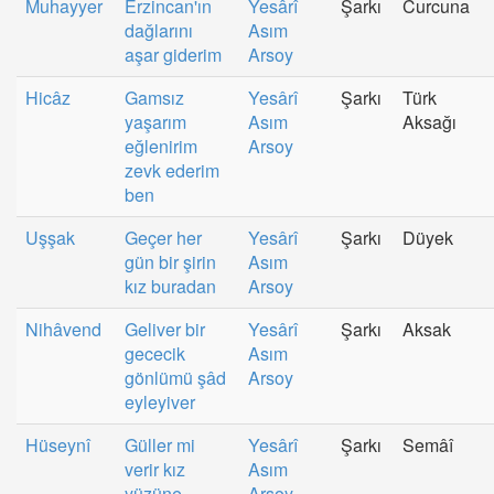
Muhayyer
Erzincan'ın
Yesârî
Şarkı
Curcuna
dağlarını
Asım
aşar giderim
Arsoy
Hicâz
Gamsız
Yesârî
Şarkı
Türk
yaşarım
Asım
Aksağı
eğlenirim
Arsoy
zevk ederim
ben
Uşşak
Geçer her
Yesârî
Şarkı
Düyek
gün bir şirin
Asım
kız buradan
Arsoy
Nihâvend
Geliver bir
Yesârî
Şarkı
Aksak
gececik
Asım
gönlümü şâd
Arsoy
eyleyiver
Hüseynî
Güller mi
Yesârî
Şarkı
Semâî
verir kız
Asım
yüzüne
Arsoy