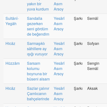
yakın bir
Asım
yuva kurdum
Arsoy
Sultânî-
Sandalla
Yesârî
Şarkı
Semâî
Yegâh
gezerken
Asım
seni gördüm
Arsoy
de beğendim
Hicâz
Sarmaşıklı
Yesârî
Şarkı
Sofyan
sâhillere ay
Asım
ışığı vuruyor
Arsoy
Hüzzâm
Sarsam
Yesârî
Şarkı
Sengin
kolumu
Asım
Semâî
boynuna bir
Arsoy
bûseni alsam
Hicâz
Sazlar çalınır
Yesârî
Şarkı
Aksak
Çamlıcanın
Asım
bahçelerinde
Arsoy