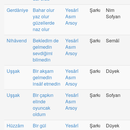
Gerdâniye
Bahar olur
Yesârî
Şarkı
Nim
yaz olur
Asım
Sofyan
güzellerde
Arsoy
naz olur
Nihâvend
Bekledim de
Yesârî
Şarkı
Semâî
gelmedin
Asım
sevdiğimi
Arsoy
bilmedin
Uşşak
Bir akşam
Yesârî
Şarkı
Düyek
gelmedin
Asım
insâf etmedin
Arsoy
Uşşak
Bir çapkın
Yesârî
Şarkı
Sofyan
elinde
Asım
oyuncak
Arsoy
oldum
Hüzzâm
Bir gül
Yesârî
Şarkı
Düyek