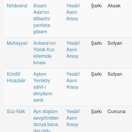
Nihâvend
Alsam
Yesârî
Şarkı
Aksak
Ada'nın
Asım
dilberini
Arsoy
çamlara
gitsem
Muhayyer
Ankara'nın
Yesârî
Şarkı
Sofyan
Yürük Kızı
Asım
ellerinde
Arsoy
kınası
Kürdîlî
Aşkım
Yesârî
Şarkı
Sofyan
Hicazkâr
Yeniköy
Asım
sâhil-i
Arsoy
deryâsını
sardı
Sûz-Nâk
Ayrı düştüm
Yesârî
Şarkı
Curcuna
sevgilimden
Asım
dünyâ bana
Arsoy
dar oldu