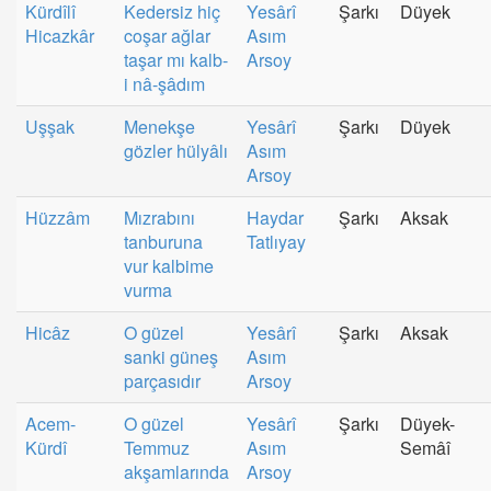
Kürdîlî
Kedersiz hiç
Yesârî
Şarkı
Düyek
Hicazkâr
coşar ağlar
Asım
taşar mı kalb-
Arsoy
i nâ-şâdım
Uşşak
Menekşe
Yesârî
Şarkı
Düyek
gözler hülyâlı
Asım
Arsoy
Hüzzâm
Mızrabını
Haydar
Şarkı
Aksak
tanburuna
Tatlıyay
vur kalbime
vurma
Hicâz
O güzel
Yesârî
Şarkı
Aksak
sanki güneş
Asım
parçasıdır
Arsoy
Acem-
O güzel
Yesârî
Şarkı
Düyek-
Kürdî
Temmuz
Asım
Semâî
akşamlarında
Arsoy