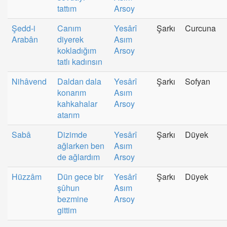
tattım
Arsoy
Şedd-i
Canım
Yesârî
Şarkı
Curcuna
Arabân
diyerek
Asım
kokladığım
Arsoy
tatlı kadınsın
Nihâvend
Daldan dala
Yesârî
Şarkı
Sofyan
konarım
Asım
kahkahalar
Arsoy
atarım
Sabâ
Dizimde
Yesârî
Şarkı
Düyek
ağlarken ben
Asım
de ağlardım
Arsoy
Hüzzâm
Dün gece bir
Yesârî
Şarkı
Düyek
şûhun
Asım
bezmine
Arsoy
gittim