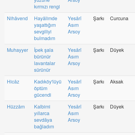
kırmızı rengi
Nihâvend
Hayâlimde
Yesârî
Şarkı
Curcuna
yaşattığım
Asım
sevgiliyi
Arsoy
bulmadım
Muhayyer
İpek şala
Yesârî
Şarkı
Düyek
bürünür
Asım
lavantalar
Arsoy
sürünür
Hicâz
Kadıköy'lüyü
Yesârî
Şarkı
Aksak
öptüm
Asım
gücendi
Arsoy
Hüzzâm
Kalbimi
Yesârî
Şarkı
Düyek
yıllarca
Asım
sevdâya
Arsoy
bağladım