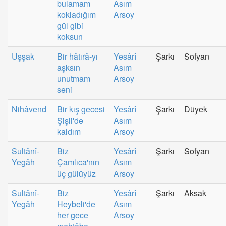
bulamam
Asım
kokladığım
Arsoy
gül gibi
koksun
Uşşak
Bir hâtırâ-yı
Yesârî
Şarkı
Sofyan
aşksın
Asım
unutmam
Arsoy
seni
Nihâvend
Bir kış gecesi
Yesârî
Şarkı
Düyek
Şişli'de
Asım
kaldım
Arsoy
Sultânî-
Biz
Yesârî
Şarkı
Sofyan
Yegâh
Çamlıca'nın
Asım
üç gülüyüz
Arsoy
Sultânî-
Biz
Yesârî
Şarkı
Aksak
Yegâh
Heybeli'de
Asım
her gece
Arsoy