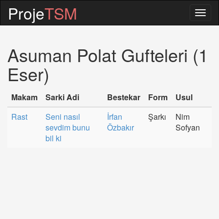
Proje
TSM
Togg
navig
Asuman Polat Gufteleri (1
Eser)
Makam
Sarki Adi
Bestekar
Form
Usul
Rast
Seni nasıl
İrfan
Şarkı
Nim
sevdim bunu
Özbakır
Sofyan
bil ki