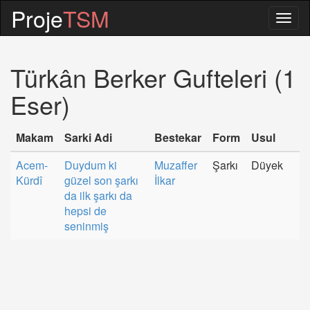
Proje
TSM
Togg
navig
Türkân Berker Gufteleri (1
Eser)
Makam
Sarki Adi
Bestekar
Form
Usul
Acem-
Duydum ki
Muzaffer
Şarkı
Düyek
Kürdî
güzel son şarkı
İlkar
da ilk şarkı da
hepsi de
seninmiş