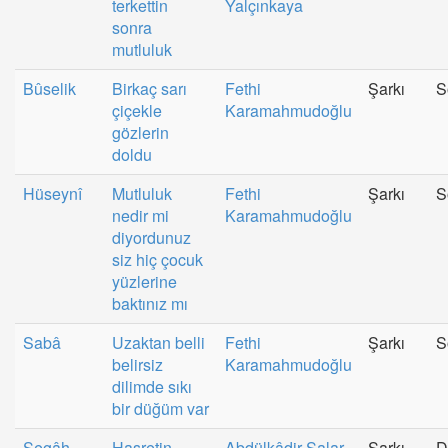
terkettin
Yalçınkaya
sonra
mutluluk
Bûselik
Birkaç sarı
Fethi
Şarkı
S
çiçekle
Karamahmudoğlu
gözlerin
doldu
Hüseynî
Mutluluk
Fethi
Şarkı
S
nedir mi
Karamahmudoğlu
diyordunuz
siz hiç çocuk
yüzlerine
baktınız mı
Sabâ
Uzaktan belli
Fethi
Şarkı
S
belirsiz
Karamahmudoğlu
dilimde sıkı
bir düğüm var
Segâh
Hasretin
Abdülkâdir Salar
Şarkı
D