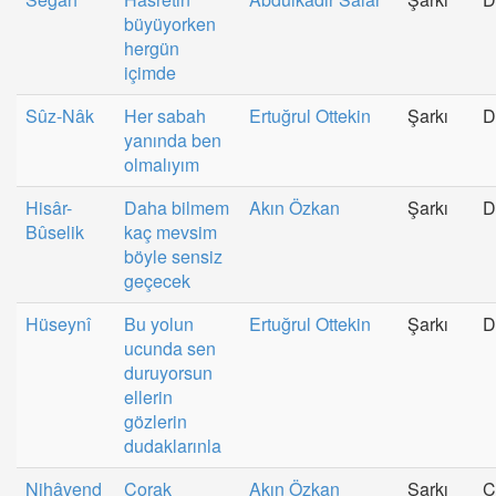
büyüyorken
hergün
içimde
Sûz-Nâk
Her sabah
Ertuğrul Ottekin
Şarkı
D
yanında ben
olmalıyım
Hisâr-
Daha bilmem
Akın Özkan
Şarkı
D
Bûselik
kaç mevsim
böyle sensiz
geçecek
Hüseynî
Bu yolun
Ertuğrul Ottekin
Şarkı
D
ucunda sen
duruyorsun
ellerin
gözlerin
dudaklarınla
Nihâvend
Çorak
Akın Özkan
Şarkı
C