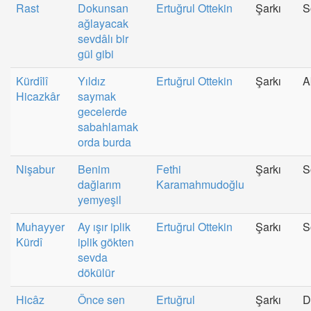
Rast
Dokunsan
Ertuğrul Ottekin
Şarkı
S
ağlayacak
sevdâlı bir
gül gibi
Kürdîlî
Yıldız
Ertuğrul Ottekin
Şarkı
A
Hicazkâr
saymak
gecelerde
sabahlamak
orda burda
Nişabur
Benim
Fethi
Şarkı
S
dağlarım
Karamahmudoğlu
yemyeşil
Muhayyer
Ay ışır iplik
Ertuğrul Ottekin
Şarkı
S
Kürdî
iplik gökten
sevda
dökülür
Hicâz
Önce sen
Ertuğrul
Şarkı
D