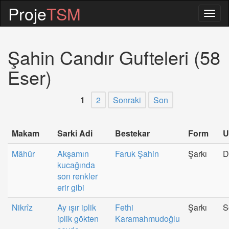
Proje
TSM
Togg
navig
Şahin Candır Gufteleri (58
Eser)
1
2
Sonraki
Son
Makam
Sarki Adi
Bestekar
Form
U
Mâhûr
Akşamın
Faruk Şahin
Şarkı
D
kucağında
son renkler
erir gibi
Nikrîz
Ay ışır iplik
Fethi
Şarkı
S
iplik gökten
Karamahmudoğlu