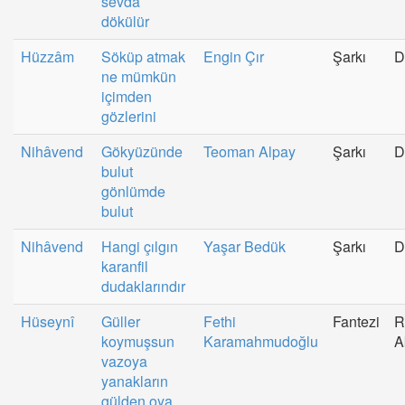
sevda
dökülür
Hüzzâm
Söküp atmak
Engin Çır
Şarkı
D
ne mümkün
içimden
gözlerini
Nihâvend
Gökyüzünde
Teoman Alpay
Şarkı
D
bulut
gönlümde
bulut
Nihâvend
Hangi çılgın
Yaşar Bedük
Şarkı
D
karanfil
dudaklarındır
Hüseynî
Güller
Fethi
Fantezi
R
koymuşsun
Karamahmudoğlu
A
vazoya
yanakların
gülden oya