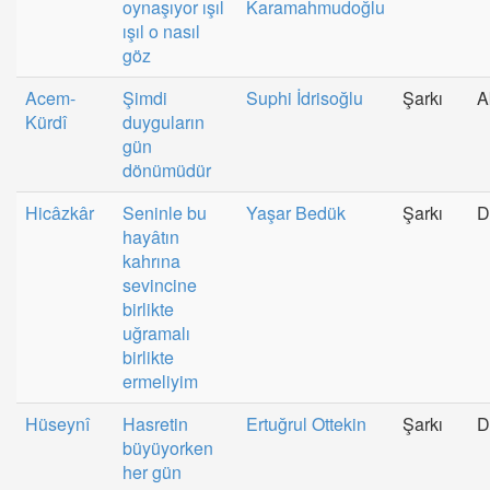
oynaşıyor ışıl
Karamahmudoğlu
ışıl o nasıl
göz
Acem-
Şimdi
Suphi İdrisoğlu
Şarkı
A
Kürdî
duyguların
gün
dönümüdür
Hicâzkâr
Seninle bu
Yaşar Bedük
Şarkı
D
hayâtın
kahrına
sevincine
birlikte
uğramalı
birlikte
ermeliyim
Hüseynî
Hasretin
Ertuğrul Ottekin
Şarkı
D
büyüyorken
her gün