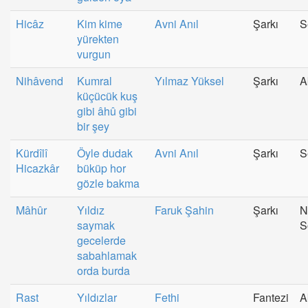
Hicâz
Kim kime
Avni Anıl
Şarkı
S
yürekten
vurgun
Nihâvend
Kumral
Yılmaz Yüksel
Şarkı
A
küçücük kuş
gibi âhû gibi
bir şey
Kürdîlî
Öyle dudak
Avni Anıl
Şarkı
S
Hicazkâr
büküp hor
gözle bakma
Mâhûr
Yıldız
Faruk Şahin
Şarkı
N
saymak
S
gecelerde
sabahlamak
orda burda
Rast
Yıldızlar
Fethi
Fantezi
A