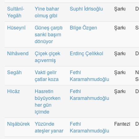
Sultânî-
Yine bahar
Suphi İdrisoğlu
Şarkı
D
Yegâh
olmuş gibi
Hüseynî
Güneş çarptı
Bilge Özgen
Şarkı
S
sanki başım
dönüyor
Nihâvend
Çiçek çiçek
Erdinç Çelikkol
Şarkı
D
açıvermiş
Segâh
Vakti gelir
Fethi
Şarkı
N
çatlar koza
Karamahmudoğlu
S
Hicâz
Hasretin
Fethi
Şarkı
D
büyüyorken
Karamahmudoğlu
her gün
içimde
Nişâbûrek
Yüzünde
Fethi
Fantezi
D
ateşler yanar
Karamahmudoğlu