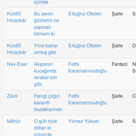
içimde
Kürdîlî
Bu senin
Ertuğrul Ottekin
Şarkı
S
Hicazkâr
gözlerini ne
yapmalı
bilmem ki
Kürdîlî
Yine bahar
Ertuğrul Ottekin
Şarkı
D
Hicazkâr
olmuş gibi
Nev-Eser
Akşamın
Fethi
Fantezi
N
kucağında
Karamahmudoğlu
S
renkler erir
gibi
Zâvil
Hangi çılgın
Fethi
Şarkı
C
karanfil
Karamahmudoğlu
dudaklarındır
Mâhûr
O şûh öyle
Yılmaz Yüksel
Şarkı
S
dilber ki
içimizde