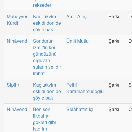
rakseder
Muhayyer
Kaç takvim
Amir Ateş
Şarkı
D
Kürdî
eskidi dön de
şöyle bak
Nihâvend
Söndürür
Ümit Mutlu
Şarkı
D
İzmir'in kor
gündüzünü
erguvan
suların yelidir
imbat
Sipihr
Kaç takvim
Fethi
Şarkı
S
eskidi dön de
Karamahmudoğlu
şöyle bak
Nihâvend
Ben seni
Selâhattin İçli
Şarkı
C
ilkbahar
gökleri gibi
isterim