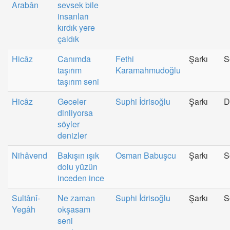
Arabân
sevsek bile
insanları
kırdık yere
çaldık
Hicâz
Canımda
Fethi
Şarkı
S
taşırım
Karamahmudoğlu
taşırım seni
Hicâz
Geceler
Suphi İdrisoğlu
Şarkı
D
dinliyorsa
söyler
denizler
Nihâvend
Bakışın ışık
Osman Babuşcu
Şarkı
S
dolu yüzün
inceden ince
Sultânî-
Ne zaman
Suphi İdrisoğlu
Şarkı
S
Yegâh
okşasam
seni