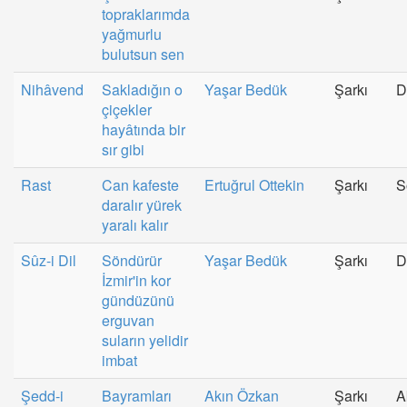
topraklarımda
yağmurlu
bulutsun sen
Nihâvend
Sakladığın o
Yaşar Bedük
Şarkı
D
çiçekler
hayâtında bir
sır gibi
Rast
Can kafeste
Ertuğrul Ottekin
Şarkı
S
daralır yürek
yaralı kalır
Sûz-i Dil
Söndürür
Yaşar Bedük
Şarkı
D
İzmir'in kor
gündüzünü
erguvan
suların yelidir
imbat
Şedd-i
Bayramları
Akın Özkan
Şarkı
A