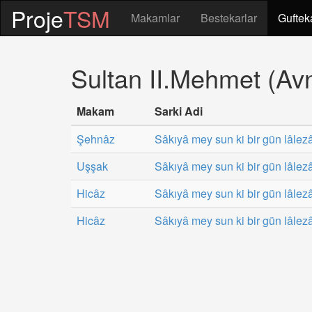
Proje
TSM
Makamlar
Bestekarlar
Guftek
Sultan II.Mehmet (Avn
Makam
Sarki Adi
Şehnâz
Sâkıyâ mey sun ki bir gün lâlez
Uşşak
Sâkıyâ mey sun ki bir gün lâlez
Hicâz
Sâkıyâ mey sun ki bir gün lâlez
Hicâz
Sâkıyâ mey sun ki bir gün lâlez