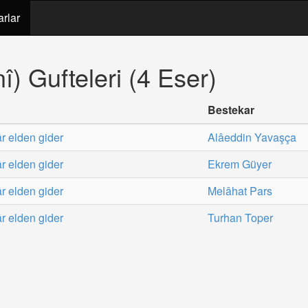
arlar
î) Gufteleri (4 Eser)
Bestekar
âr elden gider
Alâeddin Yavaşça
âr elden gider
Ekrem Güyer
âr elden gider
Melâhat Pars
âr elden gider
Turhan Toper