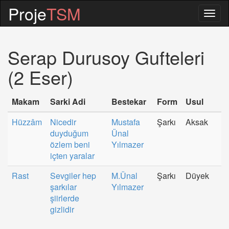
Proje
TSM
Togg
navig
Serap Durusoy Gufteleri
(2 Eser)
Makam
Sarki Adi
Bestekar
Form
Usul
Hüzzâm
Nicedir
Mustafa
Şarkı
Aksak
duyduğum
Ünal
özlem beni
Yılmazer
içten yaralar
Rast
Sevgiler hep
M.Ünal
Şarkı
Düyek
şarkılar
Yılmazer
şiirlerde
gizlidir