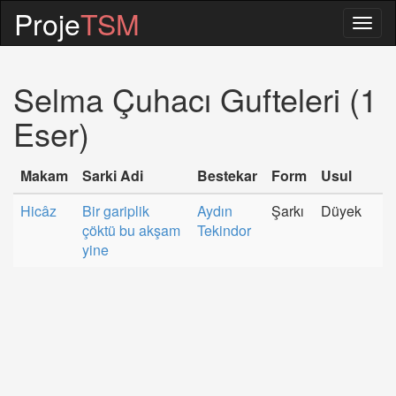
Proje
TSM
Togg
navig
Selma Çuhacı Gufteleri (1
Eser)
Makam
Sarki Adi
Bestekar
Form
Usul
Hicâz
Bir gariplik
Aydın
Şarkı
Düyek
çöktü bu akşam
Tekindor
yine