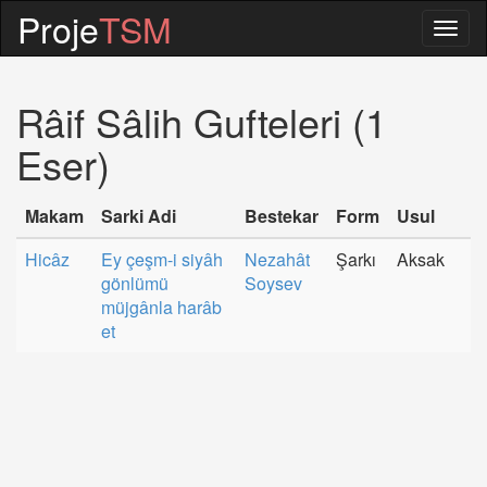
Proje
TSM
Togg
navig
Râif Sâlih Gufteleri (1
Eser)
Makam
Sarki Adi
Bestekar
Form
Usul
Hicâz
Ey çeşm-i siyâh
Nezahât
Şarkı
Aksak
gönlümü
Soysev
müjgânla harâb
et