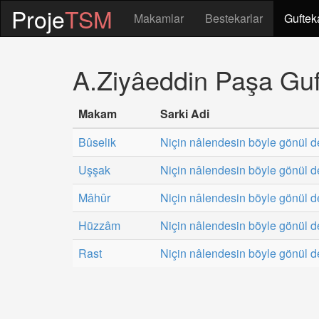
Proje
TSM
Makamlar
Bestekarlar
Guftek
A.Ziyâeddin Paşa Guft
Makam
Sarki Adi
Bûselik
Niçin nâlendesin böyle gönül de
Uşşak
Niçin nâlendesin böyle gönül de
Mâhûr
Niçin nâlendesin böyle gönül de
Hüzzâm
Niçin nâlendesin böyle gönül de
Rast
Niçin nâlendesin böyle gönül de