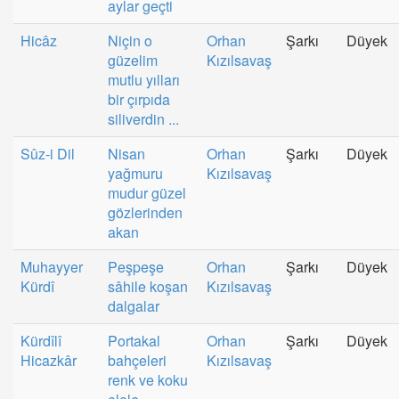
aylar geçti
Hicâz
Niçin o
Orhan
Şarkı
Düyek
güzelim
Kızılsavaş
mutlu yılları
bir çırpıda
siliverdin ...
Sûz-i Dil
Nisan
Orhan
Şarkı
Düyek
yağmuru
Kızılsavaş
mudur güzel
gözlerinden
akan
Muhayyer
Peşpeşe
Orhan
Şarkı
Düyek
Kürdî
sâhile koşan
Kızılsavaş
dalgalar
Kürdîlî
Portakal
Orhan
Şarkı
Düyek
Hicazkâr
bahçeleri
Kızılsavaş
renk ve koku