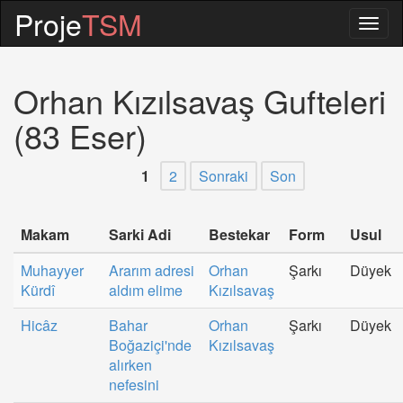
Proje
TSM
Togg
navig
Orhan Kızılsavaş Gufteleri
(83 Eser)
1
2
Sonraki
Son
Makam
Sarki Adi
Bestekar
Form
Usul
Muhayyer
Ararım adresi
Orhan
Şarkı
Düyek
Kürdî
aldım elime
Kızılsavaş
Hicâz
Bahar
Orhan
Şarkı
Düyek
Boğaziçi'nde
Kızılsavaş
alırken
nefesini