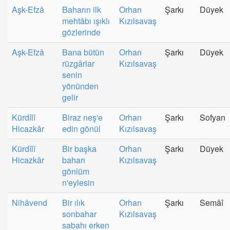
Aşk-Efzâ
Baharın ilk
Orhan
Şarkı
Düyek
mehtâbı ışıklı
Kızılsavaş
gözlerinde
Aşk-Efzâ
Bana bütün
Orhan
Şarkı
Düyek
rüzgârlar
Kızılsavaş
senin
yönünden
gelir
Kürdîlî
Biraz neş'e
Orhan
Şarkı
Sofyan
Hicazkâr
edin gönül
Kızılsavaş
Kürdîlî
Bir başka
Orhan
Şarkı
Düyek
Hicazkâr
baharı
Kızılsavaş
gönlüm
n'eylesin
Nihâvend
Bir ılık
Orhan
Şarkı
Semâî
sonbahar
Kızılsavaş
sabahı erken