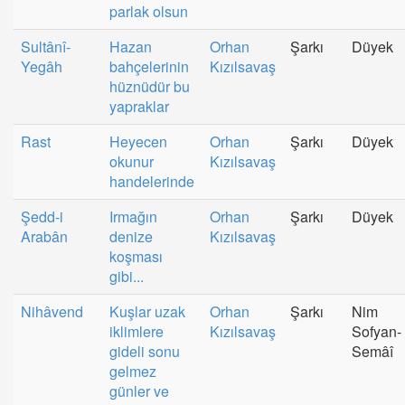
parlak olsun
Sultânî-
Hazan
Orhan
Şarkı
Düyek
Yegâh
bahçelerinin
Kızılsavaş
hüznüdür bu
yapraklar
Rast
Heyecen
Orhan
Şarkı
Düyek
okunur
Kızılsavaş
handelerinde
Şedd-i
Irmağın
Orhan
Şarkı
Düyek
Arabân
denize
Kızılsavaş
koşması
gibi...
Nihâvend
Kuşlar uzak
Orhan
Şarkı
Nim
iklimlere
Kızılsavaş
Sofyan-
gideli sonu
Semâî
gelmez
günler ve