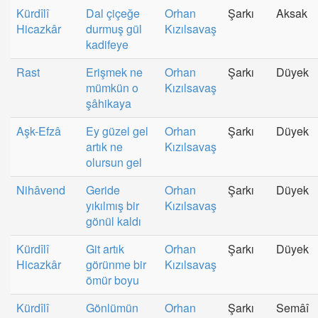
Kürdîlî
Dal çiçeğe
Orhan
Şarkı
Aksak
Hicazkâr
durmuş gül
Kızılsavaş
kadifeye
Rast
Erişmek ne
Orhan
Şarkı
Düyek
mümkün o
Kızılsavaş
şâhikaya
Aşk-Efzâ
Ey güzel gel
Orhan
Şarkı
Düyek
artık ne
Kızılsavaş
olursun gel
Nihâvend
Geride
Orhan
Şarkı
Düyek
yıkılmış bir
Kızılsavaş
gönül kaldı
Kürdîlî
Git artık
Orhan
Şarkı
Düyek
Hicazkâr
görünme bir
Kızılsavaş
ömür boyu
Kürdîlî
Gönlümün
Orhan
Şarkı
Semâî