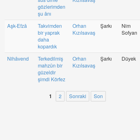
gözlerimden
şu ânı
Aşk-Efzâ
Takvimden
Orhan
Şarkı
Nim
bir yaprak
Kızılsavaş
Sofyan
daha
kopardık
Nihâvend
Terkedilmiş
Orhan
Şarkı
Düyek
mahzûn bir
Kızılsavaş
güzeldir
şimdi Körfez
1
2
Sonraki
Son