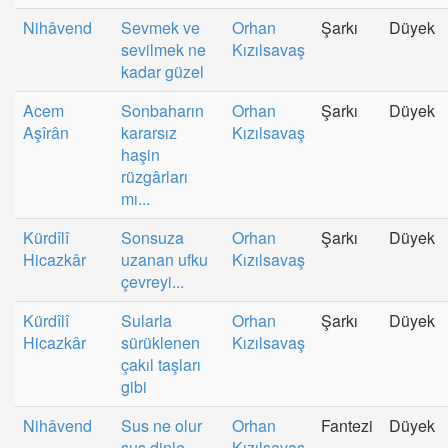
Nihâvend
Sevmek ve
Orhan
Şarkı
Düyek
sevilmek ne
Kızılsavaş
kadar güzel
Acem
Sonbaharın
Orhan
Şarkı
Düyek
Aşîrân
kararsız
Kızılsavaş
haşin
rüzgârları
mı...
Kürdîlî
Sonsuza
Orhan
Şarkı
Düyek
Hicazkâr
uzanan ufku
Kızılsavaş
çevreyi...
Kürdîlî
Sularla
Orhan
Şarkı
Düyek
Hicazkâr
sürüklenen
Kızılsavaş
çakıl taşları
gibi
Nihâvend
Sus ne olur
Orhan
Fantezi
Düyek
sus dinle
Kızılsavaş