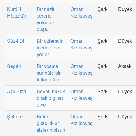
Kürdîlî
Bir nazlı
Orhan
Şarkı
Düyek
Hicazkâr
cerene
Kızılsavaş
yolumuz
düştü
Sûz-i Dil
Bir özlemdir
Orhan
Şarkı
Düyek
içerimde o
Kızılsavaş
yerler
Segâh
Bir yosma
Orhan
Şarkı
Aksak
sünbüle bir
Kızılsavaş
fettan güle
Aşk-Efzâ
Boynu bükük
Orhan
Şarkı
Düyek
bırakıp gittin
Kızılsavaş
diye
Şehnâz
Bütün
Orhan
Şarkı
Düyek
güzellikler
Kızılsavaş
sizlerin olsun