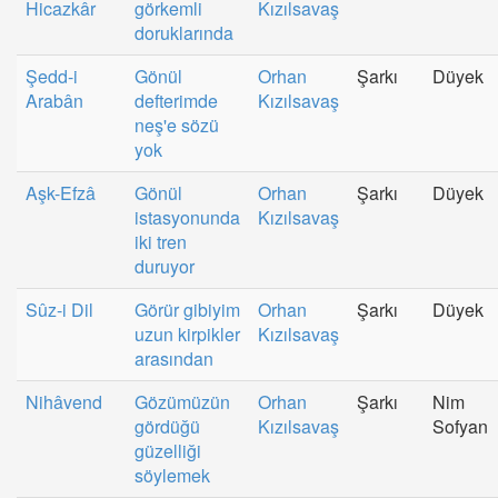
Hicazkâr
görkemli
Kızılsavaş
doruklarında
Şedd-i
Gönül
Orhan
Şarkı
Düyek
Arabân
defterimde
Kızılsavaş
neş'e sözü
yok
Aşk-Efzâ
Gönül
Orhan
Şarkı
Düyek
istasyonunda
Kızılsavaş
iki tren
duruyor
Sûz-i Dil
Görür gibiyim
Orhan
Şarkı
Düyek
uzun kirpikler
Kızılsavaş
arasından
Nihâvend
Gözümüzün
Orhan
Şarkı
Nim
gördüğü
Kızılsavaş
Sofyan
güzelliği
söylemek