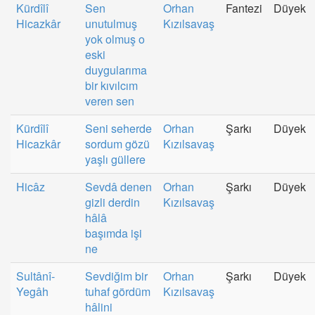
Kürdîlî
Sen
Orhan
Fantezi
Düyek
Hicazkâr
unutulmuş
Kızılsavaş
yok olmuş o
eski
duygularıma
bir kıvılcım
veren sen
Kürdîlî
Seni seherde
Orhan
Şarkı
Düyek
Hicazkâr
sordum gözü
Kızılsavaş
yaşlı güllere
Hicâz
Sevdâ denen
Orhan
Şarkı
Düyek
gizli derdin
Kızılsavaş
hâlâ
başımda işi
ne
Sultânî-
Sevdiğim bir
Orhan
Şarkı
Düyek
Yegâh
tuhaf gördüm
Kızılsavaş
hâlini