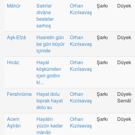
Mâhûr
Satırlar
Orhan
Şarkı
Düyek
divâne
Kızılsavaş
besteler
sarhoş
Aşk-Efzâ
Hasretin gün
Orhan
Şarkı
Düyek
be gün büyür
Kızılsavaş
içimde
Hicâz
Hayâl
Orhan
Şarkı
Düyek
köşkümden
Kızılsavaş
içeri girdim
ki...
Ferahnüma
Hayat dolu
Orhan
Şarkı
Düyek-
toprak hayat
Kızılsavaş
Semâî
dolu su
Acem
Hayâtın
Orhan
Şarkı
Düyek
Aşîrân
yüzün kadar
Kızılsavaş
mânâlı