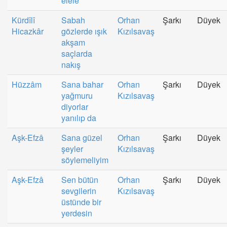
elele
Kürdîlî
Sabah
Orhan
Şarkı
Düyek
Hicazkâr
gözlerde ışık
Kızılsavaş
akşam
saçlarda
nakış
Hüzzâm
Sana bahar
Orhan
Şarkı
Düyek
yağmuru
Kızılsavaş
diyorlar
yanılıp da
Aşk-Efzâ
Sana güzel
Orhan
Şarkı
Düyek
şeyler
Kızılsavaş
söylemeliyim
Aşk-Efzâ
Sen bütün
Orhan
Şarkı
Düyek
sevgilerin
Kızılsavaş
üstünde bir
yerdesin