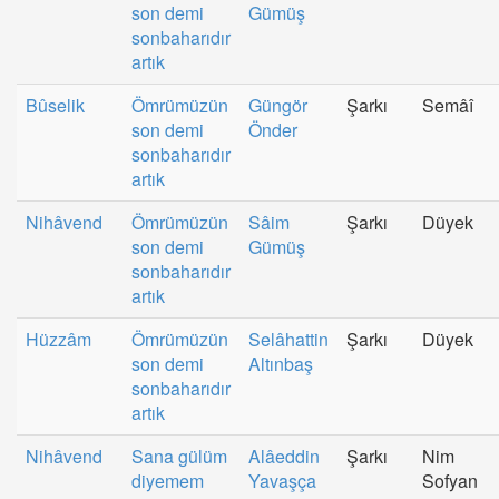
son demi
Gümüş
sonbaharıdır
artık
Bûselik
Ömrümüzün
Güngör
Şarkı
Semâî
son demi
Önder
sonbaharıdır
artık
Nihâvend
Ömrümüzün
Sâim
Şarkı
Düyek
son demi
Gümüş
sonbaharıdır
artık
Hüzzâm
Ömrümüzün
Selâhattin
Şarkı
Düyek
son demi
Altınbaş
sonbaharıdır
artık
Nihâvend
Sana gülüm
Alâeddin
Şarkı
Nim
diyemem
Yavaşça
Sofyan