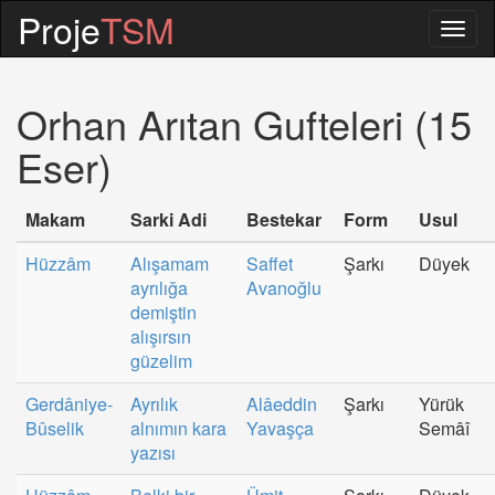
Proje
TSM
Togg
navig
Orhan Arıtan Gufteleri (15
Eser)
Makam
Sarki Adi
Bestekar
Form
Usul
Hüzzâm
Alışamam
Saffet
Şarkı
Düyek
ayrılığa
Avanoğlu
demiştin
alışırsın
güzelim
Gerdâniye-
Ayrılık
Alâeddin
Şarkı
Yürük
Bûselik
alnımın kara
Yavaşça
Semâî
yazısı