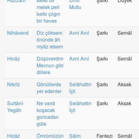
Hüzzâm
Belki bir
Ümit
Şarkı
Düyek
melek peri
Mutlu
belki çılgın
bir heves
Nihâvend
Diz çöksem
Avni Anıl
Şarkı
Semâî
önünde âh
niyâz etsem
Hicâz
Düşüverdim
Avni Anıl
Şarkı
Semâî
Mecnun gibi
dillere
Nikrîz
Gönüllerde
Selâhattin
Şarkı
Aksak
yer edenler
İçli
Sultânî-
Ne vardı
Selâhattin
Şarkı
Aksak
Yegâh
koşacak
İçli
goncadan
güle
Hicâz
Ömrümüzün
Sâim
Fantezi
Semâî