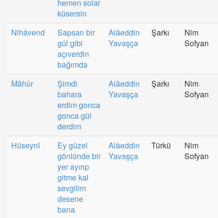
hemen solar
küsersin
Nihâvend
Sapsarı bir
Alâeddin
Şarkı
Nim
gül gibi
Yavaşça
Sofyan
açıverdin
bağımda
Mâhûr
Şimdi
Alâeddin
Şarkı
Nim
bahara
Yavaşça
Sofyan
erdim gonca
gonca gül
derdim
Hüseynî
Ey güzel
Alâeddin
Türkü
Nim
gönlünde bir
Yavaşça
Sofyan
yer ayırıp
gitme kal
sevgilim
desene
bana