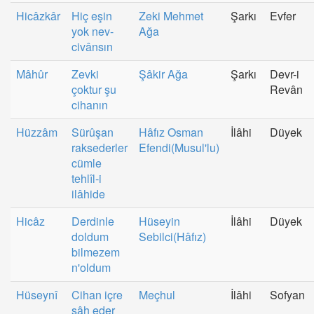
Hicâzkâr
Hiç eşin
Zeki Mehmet
Şarkı
Evfer
yok nev-
Ağa
civânsın
Mâhûr
Zevki
Şâkir Ağa
Şarkı
Devr-i
çoktur şu
Revân
cihanın
Hüzzâm
Sürûşan
Hâfız Osman
İlâhi
Düyek
raksederler
Efendi(Musul'lu)
cümle
tehlîl-i
ilâhide
Hicâz
Derdinle
Hüseyin
İlâhi
Düyek
doldum
Sebilci(Hâfız)
bilmezem
n'oldum
Hüseynî
Cihan içre
Meçhul
İlâhi
Sofyan
şâh eder