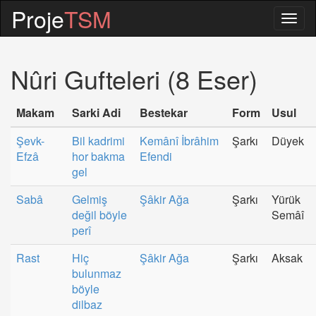
Proje
TSM
Togg
navig
Nûri Gufteleri (8 Eser)
Makam
Sarki Adi
Bestekar
Form
Usul
Şevk-
Bil kadrimi
Kemânî İbrâhim
Şarkı
Düyek
Efzâ
hor bakma
Efendi
gel
Sabâ
Gelmiş
Şâkir Ağa
Şarkı
Yürük
değil böyle
Semâî
perî
Rast
Hiç
Şâkir Ağa
Şarkı
Aksak
bulunmaz
böyle
dilbaz