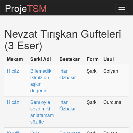
Proje
TSM
Togg
navig
Nevzat Tırışkan Gufteleri
(3 Eser)
Makam
Sarki Adi
Bestekar
Form
Usul
Hicâz
Bilemedik
İrfan
Şarkı
Sofyan
ikimiz bu
Özbakır
aşkın
değerini
Hicâz
Seni öyle
İrfan
Şarkı
Curcuna
sevdim ki
Özbakır
anlatamam
söz ile