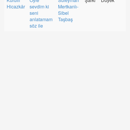
Kürdîlî
Öyle
Süleyman
Şarkı
Düyek
Hicazkâr
sevdim ki
Mertkanlı-
seni
Sibel
anlatamam
Taşbaş
söz ile