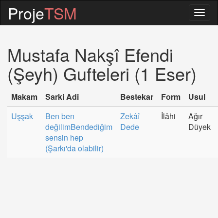
Proje
TSM
Togg
navig
Mustafa Nakşî Efendi
(Şeyh) Gufteleri (1 Eser)
Makam
Sarki Adi
Bestekar
Form
Usul
Uşşak
Ben ben
Zekâî
İlâhi
Ağır
değilimBendediğim
Dede
Düyek
sensin hep
(Şarkı'da olabilir)