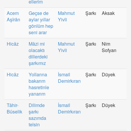
ellerim
Acem
Geçse de
Mahmut
Şarkı
Aksak
Aşîrân
aylar yıllar
Yivli
gönlüm hep
seni arar
Hicâz
Mâzi mi
Mahmut
Şarkı
Nim
olacaktı
Yivli
Sofyan
dillerdeki
şarkımız
Hicâz
Yollarına
İsmail
Şarkı
Düyek
bakarım
Demirkıran
hasretinle
yanarım
Tâhir-
Dilimde
İsmail
Şarkı
Düyek
Bûselik
şarkı
Demirkıran
sazımda
telsin