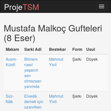
Proje
TSM
Togg
navig
Mustafa Malkoç Gufteleri
(8 Eser)
Makam
Sarki Adi
Bestekar
Form
Usul
Acem-
Bilmem
Mahmut
Şarkı
Düyek
Kürdî
nasıl
Yivli
yaşarım
sen
olmazsan
yanımda
Sûz-
Elvedâ
Mahmut
Şarkı
Düyek
Nâk
demek için
Yivli
uzanırken