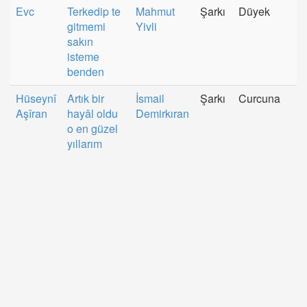
Evc
Terkedip te
Mahmut
Şarkı
Düyek
gitmemi
Yivli
sakın
isteme
benden
Hüseynî
Artık bir
İsmail
Şarkı
Curcuna
Aşîran
hayâl oldu
Demirkıran
o en güzel
yıllarım