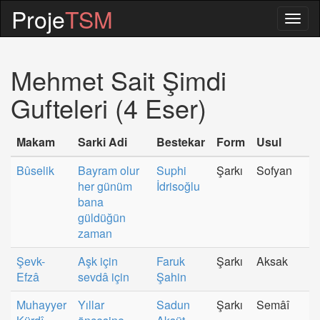
Proje
TSM
Togg
navig
Mehmet Sait Şimdi
Gufteleri (4 Eser)
Makam
Sarki Adi
Bestekar
Form
Usul
Bûselik
Bayram olur
Suphi
Şarkı
Sofyan
her günüm
İdrisoğlu
bana
güldüğün
zaman
Şevk-
Aşk için
Faruk
Şarkı
Aksak
Efzâ
sevdâ için
Şahin
Muhayyer
Yıllar
Sadun
Şarkı
Semâî