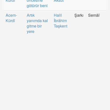
Kürdî
öncesine
Aksüt
götürür beni
Acem-
Artık
Halil
Şarkı
Semâî
Kürdî
yanımda kal
İbrâhim
gitme bir
Taşkent
yere