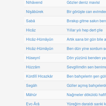
Nihâvend
Gözler deniz mavisi
Nişâbûrek
Bir görüşte can evimd
Sabâ
Bırakıp gitme sakın ben
Hicâz
Yıllar yılı hep dert çile
Hicâz-Hümâyûn
Artık sana bir gün bile 
Hicâz-Hümâyûn
Ben dün yine sordum s
Hüseynî
Dön yüzünü benden y
Hüzzâm
Sevgilimdin sen benim
Kürdîlî Hicazkâr
Ben bahçelerin şen gü
Segâh
Güller açmış bahçelerd
Mâhûr
Nağmeler döküldü hafif 
Evc-Ârâ
Yüreğim daraldı sanki k