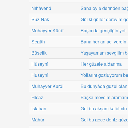
Nihâvend
Sana öyle derinden ba
Sûz-Nâk
Gül ki güller dereyim go
Muhayyer Kürdî
Başımda gençliğin yeli
Segâh
Bana her an acı verdin 
Bûselik
Yaşayamam sevgilim b
Hüseynî
Her güzele aldanma
Hüseynî
Yollarını gözlüyorum be
Muhayyer Kürdî
Bu dünyâda güzel olan 
Hicâz
Başka mevsim aramam 
Isfahân
Gel bu akşam kalbimin 
Mâhûr
Gel bu gece deniz güze