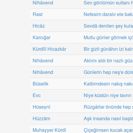
Nihâvend
Sen gönlümün sultanı h
Rast
Nefesim daralır ele ba
Hicâz
Sevdâ denilen şey kula
Karcığar
Mutlu günler görmek iç
Kürdîlî Hicazkâr
Bir gizli günâhın izi k
Nihâvend
Aklımı aldı bir nazlı güz
Nihâvend
Günlerin hep neş'e dol
Bûselik
Kalbimdesin nakış nakış
Evc
Niye küstün niye tavrın
Hüseynî
Rüzgârlar önünde hep 
Hüzzâm
Aşk insanda nasıl başl
Muhayyer Kürdî
Çiçeğimsen kucak açan