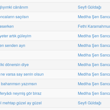
ğlıyımki cânânım
Seyfi Güldağı
ncaların saçılsın
Mediha Şen Sanc
 eserken
Fethi Karamahmu
yeter artık güleyim
Mediha Şen Sanc
en senden ayrı
Mediha Şen Sanc
Mediha Şen Sanc
lki dönersin diye
Mediha Şen Sanc
ne varsa say senin olsun
Mediha Şen Sanc
baharımsın yazımsın
Mediha Şen Sanc
feryâdı neymiş gör biraz
Mediha Şen Sanc
l mehtap güzel ay güzel
Seyfi Güldağı