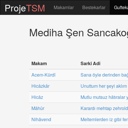
Proje
TSM
Makamlar
Bestekarlar
Guftek
Mediha Şen Sancakoğl
Makam
Sarki Adi
Acem-Kürdî
Sana öyle derinden ba
Hicâzkâr
Unuttum her şeyi aklım 
Hicâz
Mutlu mutsuz hâtırala
Mâhûr
Karardı mehtap zehrold
Nihâvend
Meltemlerden iz gibi fer