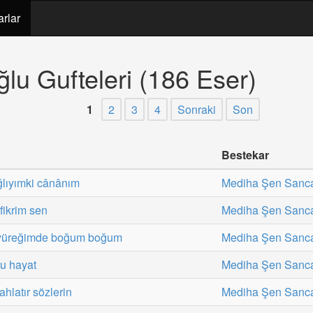
arlar
u Gufteleri (186 Eser)
1
2
3
4
Sonraki
Son
Bestekar
ğlıyımki cânânım
Mediha Şen Sanc
fikrim sen
Mediha Şen Sanc
r yüreğimde boğum boğum
Mediha Şen Sanc
u hayat
Mediha Şen Sanc
ahlatır sözlerin
Mediha Şen Sanc