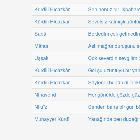
Kürdîlî Hicazkâr
Sen henüz bir ilkbahar
Kürdîlî Hicazkâr
Sevgisiz kalmıştı gönl
Sabâ
Bekledim çok gelmedin
Mâhûr
Asil mağrur duruşunu s
Uşşak
Çok severdin sevgilim 
Kürdîlî Hicazkâr
Gel şu üzüntüyü bir yan
Kürdîlî Hicazkâr
Söylendi bugün dil'dek
Nihâvend
Her gönülde gözde güz
Nikrîz
Senden bana bir gün bi
Muhayyer Kürdî
Yanağında ben dudağın