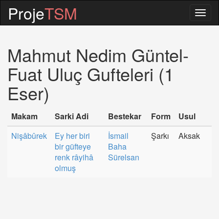
Proje
TSM
Togg
navig
Mahmut Nedim Güntel-
Fuat Uluç Gufteleri (1
Eser)
Makam
Sarki Adi
Bestekar
Form
Usul
Nişâbûrek
Ey her biri
İsmail
Şarkı
Aksak
bir güfteye
Baha
renk râyihâ
Sürelsan
olmuş