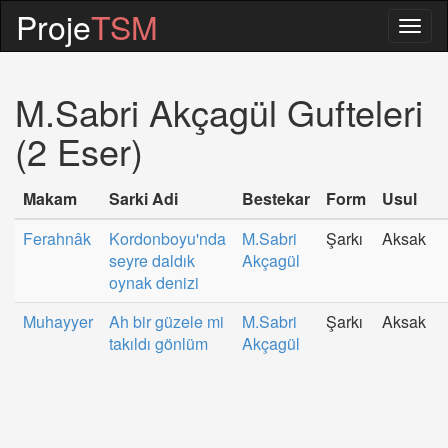
Proje
TSM
Togg
navig
M.Sabri Akçagül Gufteleri
(2 Eser)
Makam
Sarki Adi
Bestekar
Form
Usul
Ferahnâk
Kordonboyu'nda
M.Sabri
Şarkı
Aksak
seyre daldık
Akçagül
oynak denizi
Muhayyer
Ah bir güzele mi
M.Sabri
Şarkı
Aksak
takıldı gönlüm
Akçagül