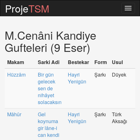
Proje
TSM
Togg
navig
M.Cenâni Kandiye
Gufteleri (9 Eser)
Makam
Sarki Adi
Bestekar
Form
Usul
Hüzzâm
Bir gün
Hayri
Şarkı
Düyek
gelecek
Yenigün
sen de
nihâyet
solacaksın
Mâhûr
Gel
Hayri
Şarkı
Türk
koynuma
Yenigün
Aksağı
gir lâne-i
can kendi