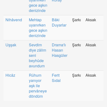
gece aşkın
denizinde
Nihâvend
Mehtap
Bâki
Şarkı
Aksak
uyanırken
Duyarlar
gece aşkın
denizinde
Uşşak
Sevdim
Drama'lı
Şarkı
Aksak
diye zâlim
Hasan
seni
Hasgüler
beyhûde
avundum
Hicâz
Rûhum
Ferit
Şarkı
Aksak
yanıyor
Sıdal
aşk ile
pervâneye
döndüm