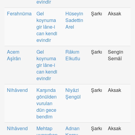
evindir
Ferahnüma
Gel
Hüseyin
Şarkı
Aksak
koynuma
Sadettin
gir lâne-i
Arel
can kendi
evindir
Acem
Gel
Râkım
Şarkı
Sengin
Aşîrân
koynuma
Elkutlu
Semâî
gir lâne-i
can kendi
evindir
Nihâvend
Karşında
Niyâzi
Şarkı
Aksak
gönülden
Şengül
vurulan
dün gece
bendim
Nihâvend
Mehtap
Adnan
Şarkı
Aksak
uyanırken
Koray