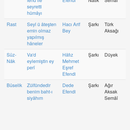
fend ile
Efendi
Natık
Semâî
seyretti
hümâyı
Rast
Seyl ü âteşten
Hacı Arif
Şarkı
Türk
emin olmaz
Bey
Aksağı
yapılmış
hâneler
Sûz-
Va'd
Hâfız
Şarkı
Düyek
Nâk
eylemiştin ey
Mehmet
perî
Eşref
Efendi
Bûselik
Zülfündedir
Dede
Şarkı
Ağır
benim baht-ı
Efendi
Aksak
siyâhım
Semâî