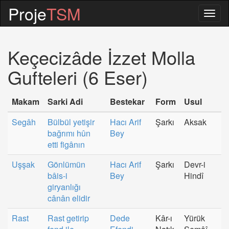
Proje
TSM
Togg
navig
Keçecizâde İzzet Molla
Gufteleri (6 Eser)
Makam
Sarki Adi
Bestekar
Form
Usul
Segâh
Bülbül yetişir
Hacı Arif
Şarkı
Aksak
bağrımı hûn
Bey
etti figânın
Uşşak
Gönlümün
Hacı Arif
Şarkı
Devr-i
bâis-i
Bey
Hindî
giryanlığı
cânân elidir
Rast
Rast getirip
Dede
Kâr-ı
Yürük