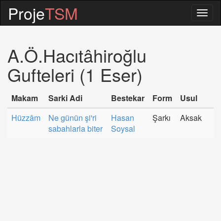
Proje
TSM
Togg
navig
A.Ö.Hacıtâhiroğlu
Gufteleri (1 Eser)
Makam
Sarki Adi
Bestekar
Form
Usul
Hüzzâm
Ne günün şi'ri
Hasan
Şarkı
Aksak
sabahlarla biter
Soysal