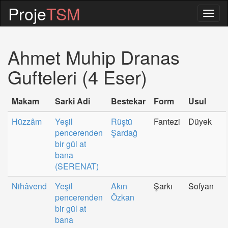
Proje
TSM
Togg
navig
Ahmet Muhip Dranas
Gufteleri (4 Eser)
Makam
Sarki Adi
Bestekar
Form
Usul
Hüzzâm
Yeşil
Rüştü
Fantezi
Düyek
pencerenden
Şardağ
bir gül at
bana
(SERENAT)
Nihâvend
Yeşil
Akın
Şarkı
Sofyan
pencerenden
Özkan
bir gül at
bana