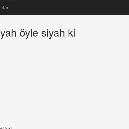
arlar
yah öyle siyah ki
yah ki