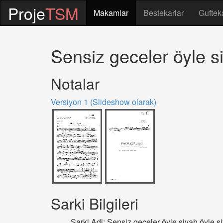
Proje
TSM
Makamlar
Bestekarlar
Guftek
Sensiz geceler öyle si
Notalar
Versiyon 1 (Slideshow olarak)
Sarki Bilgileri
Sarki Adi: Sensiz geceler öyle siyah öyle si