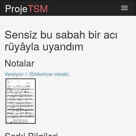
Proje
TSM
Togg
navig
Sensiz bu sabah bir acı
rüyâyla uyandım
Notalar
Versiyon 1 (Slideshow olarak)
Sarki Bilgileri