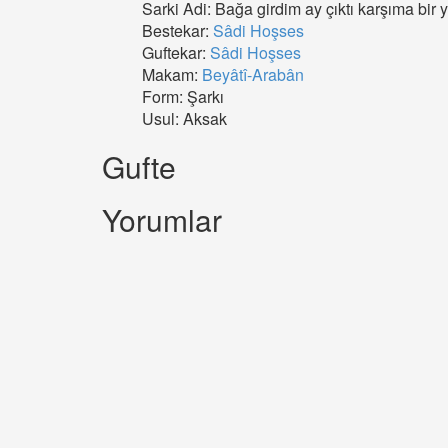
Sarki Adi: Bağa girdim ay çıktı karşıma bir yâ
Bestekar:
Sâdi Hoşses
Guftekar:
Sâdi Hoşses
Makam:
Beyâtî-Arabân
Form: Şarkı
Usul: Aksak
Gufte
Yorumlar