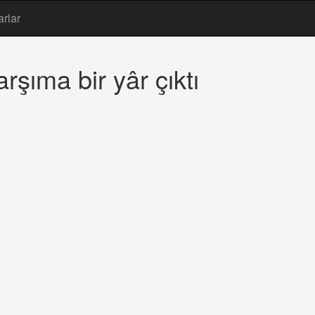
arlar
rşıma bir yâr çıktı