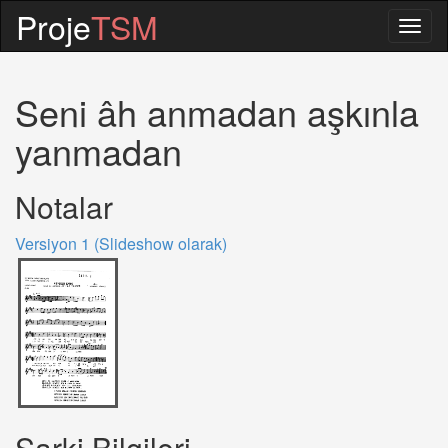
Proje
TSM
Togg
navig
Seni âh anmadan aşkınla
yanmadan
Notalar
Versiyon 1 (Slideshow olarak)
Sarki Bilgileri