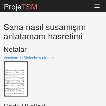
Proje
TSM
Togg
navig
Sana nasıl susamışım
anlatamam hasretimi
Notalar
Versiyon 1 (Slideshow olarak)
Sarki Bilgileri