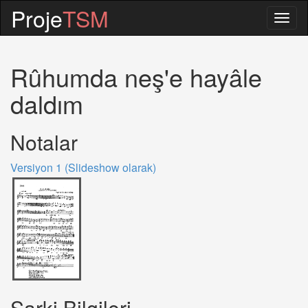
Proje
TSM
Togg
navig
Rûhumda neş'e hayâle
daldım
Notalar
Versiyon 1 (Slideshow olarak)
Sarki Bilgileri