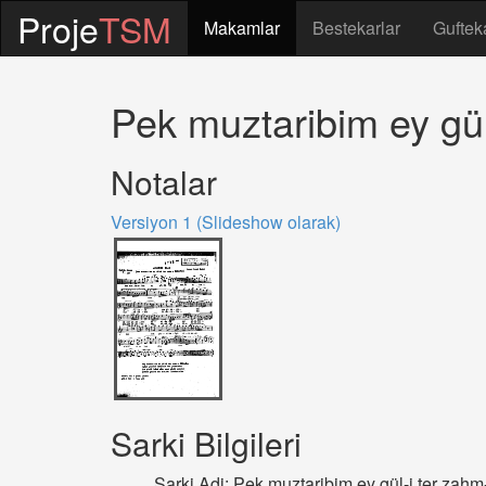
Proje
TSM
Makamlar
Bestekarlar
Guftek
Pek muztaribim ey gül
Notalar
Versiyon 1 (Slideshow olarak)
Sarki Bilgileri
Sarki Adi: Pek muztaribim ey gül-i ter zahm