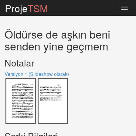
Proje
TSM
Togg
navig
Öldürse de aşkın beni
senden yine geçmem
Notalar
Versiyon 1 (Slideshow olarak)
Sarki Bilgileri