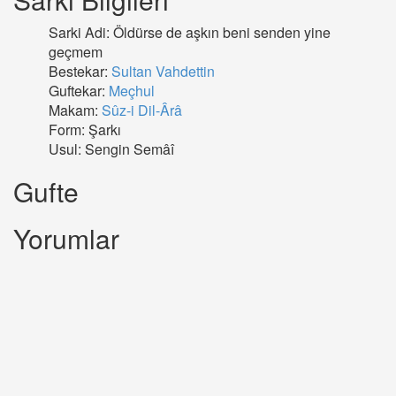
Sarki Adi: Öldürse de aşkın beni senden yine
geçmem
Bestekar:
Sultan Vahdettin
Guftekar:
Meçhul
Makam:
Sûz-i Dil-Ârâ
Form: Şarkı
Usul: Sengin Semâî
Gufte
Yorumlar