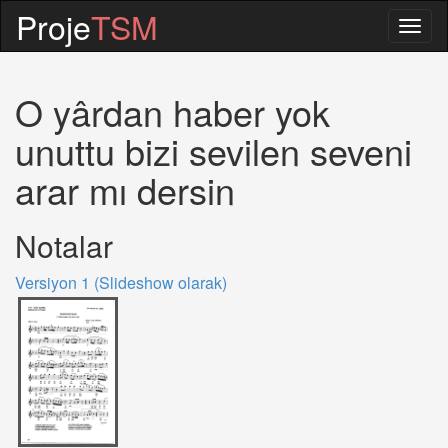
Proje
TSM
Togg
navig
O yârdan haber yok
unuttu bizi sevilen seveni
arar mı dersin
Notalar
Versiyon 1 (Slideshow olarak)